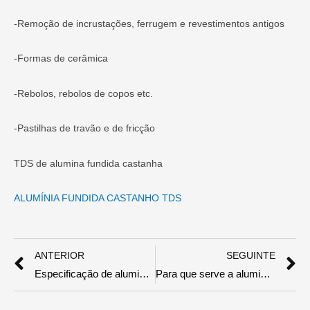
-Remoção de incrustações, ferrugem e revestimentos antigos
-Formas de cerâmica
-Rebolos, rebolos de copos etc.
-Pastilhas de travão e de fricção
TDS de alumina fundida castanha
ALUMÍNIA FUNDIDA CASTANHO TDS
ANTERIOR
SEGUINTE
Especificação de alumina fundida castanha e ficha de dados de segurança (MSDS) de óxido de alumínio fundido castanho.
Para que serve a alumina fundida?